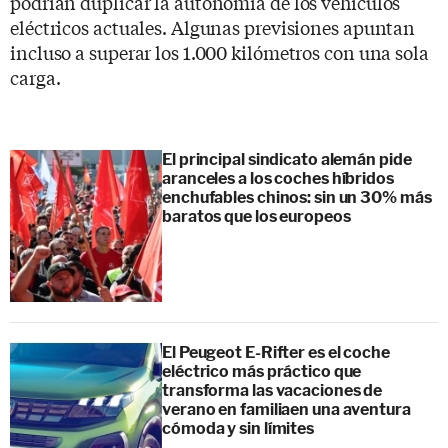
podrían duplicar la autonomía de los vehículos
eléctricos actuales. Algunas previsiones apuntan
incluso a superar los 1.000 kilómetros con una sola
carga.
El principal sindicato alemán pide
aranceles a los coches híbridos
enchufables chinos: sin un 30% más
baratos que los europeos
El Peugeot E-Rifter es el coche
eléctrico más práctico que
transforma las vacaciones de
verano en familiaen una aventura
cómoda y sin límites