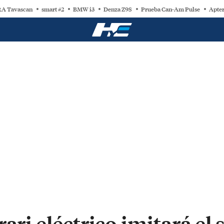
A Tavascan
smart #2
BMW i3
Denza Z9S
Prueba Can-Am Pulse
Apter
rari eléctrico imitará el