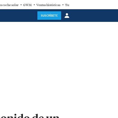
a coche solar
GWM
Ventas históricas
Turbina eólica
SUSCRÍBETE
 sonido de un