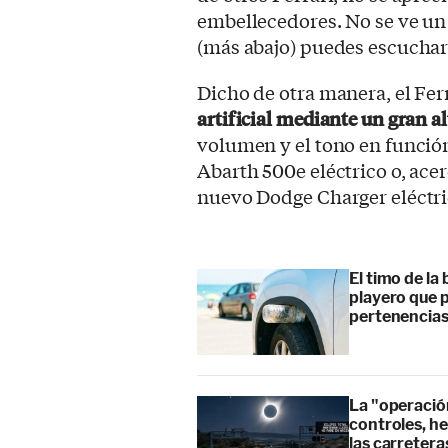
embellecedores. No se ve un 
(más abajo) puedes escucharl
Dicho de otra manera, el Fer
artificial mediante un gran a
volumen y el tono en función 
Abarth 500e eléctrico o, ace
nuevo Dodge Charger eléctri
El timo de la 
playero que p
pertenencia
La "operación
controles, he
las carretera