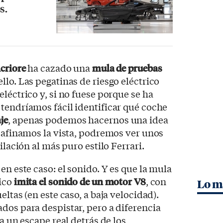
s.
criore
ha cazado una
mula de pruebas
llo. Las pegatinas de riesgo eléctrico
léctrico y, si no fuese porque se ha
tendríamos fácil identificar qué coche
je
, apenas podemos hacernos una idea
i afinamos la vista, podremos ver unos
ilación al más puro estilo Ferrari.
en este caso: el sonido. Y es que la mula
rico
imita el sonido de un motor V8
, con
Lo m
eltas (en este caso, a baja velocidad).
dos para despistar, pero a diferencia
ia un escape real detrás de los