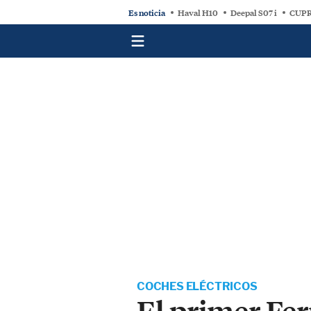
Es noticia
Haval H10
Deepal S07 i
CUPR
COCHES ELÉCTRICOS
El primer Fer