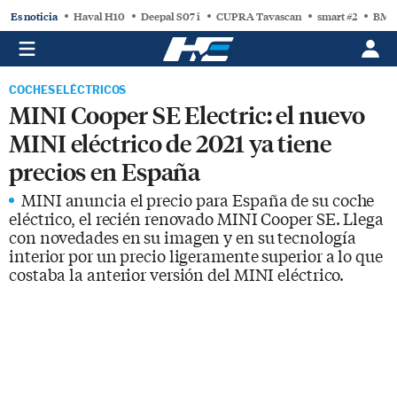
Es noticia
Haval H10
Deepal S07 i
CUPRA Tavascan
smart #2
BMW
COCHES ELÉCTRICOS
MINI Cooper SE Electric: el nuevo
MINI eléctrico de 2021 ya tiene
precios en España
MINI anuncia el precio para España de su coche
eléctrico, el recién renovado MINI Cooper SE. Llega
con novedades en su imagen y en su tecnología
interior por un precio ligeramente superior a lo que
costaba la anterior versión del MINI eléctrico.