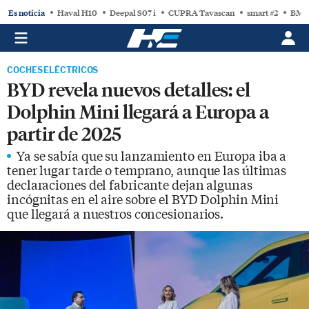
Es noticia
Haval H10
Deepal S07 i
CUPRA Tavascan
smart #2
BMW
COCHES ELÉCTRICOS
BYD revela nuevos detalles: el
Dolphin Mini llegará a Europa a
partir de 2025
Ya se sabía que su lanzamiento en Europa iba a
tener lugar tarde o temprano, aunque las últimas
declaraciones del fabricante dejan algunas
incógnitas en el aire sobre el BYD Dolphin Mini
que llegará a nuestros concesionarios.