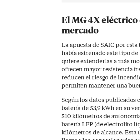
El MG 4X eléctrico
mercado
La apuesta de SAIC por esta t
había estrenado este tipo de
quiere extenderlas a más mod
ofrecen mayor resistencia f
reducen el riesgo de incend
permiten mantener una buen
Según los datos publicados 
batería de 53,9 kWh en su ve
510 kilómetros de autonomía
batería LFP (de electrolito l
kilómetros de alcance. Esta 
llegar a los concesionarios or