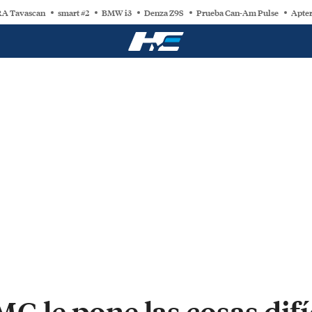
A Tavascan
smart #2
BMW i3
Denza Z9S
Prueba Can-Am Pulse
Apter
MG le pone las cosas difí