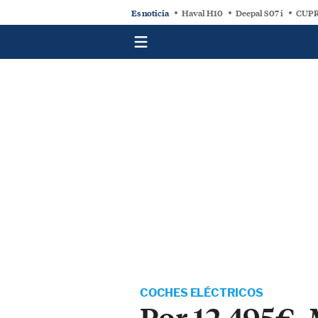
Es noticia
Haval H10
Deepal S07 i
CUPR
COCHES ELÉCTRICOS
Por 12.495€, 