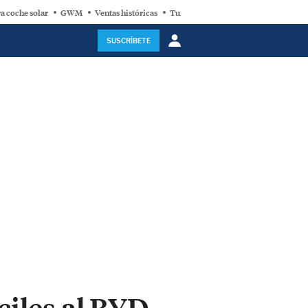
a coche solar
GWM
Ventas históricas
Turbina eólica
SUSCRÍBETE
ciles al BYD