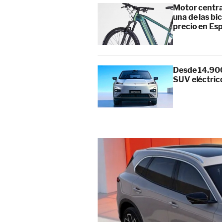
Motor centra
una de las bi
precio en Es
Desde 14.900
SUV eléctric