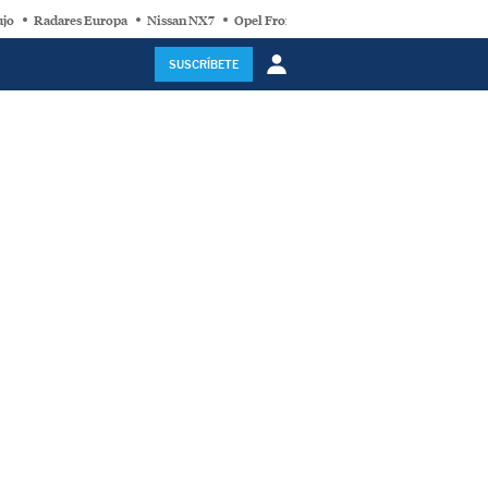
ujo
Radares Europa
Nissan NX7
Opel Frontera Electric
Motor Super-Híb
SUSCRÍBETE
,