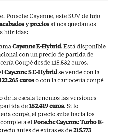
el Porsche Cayenne, este SUV de lujo
 acabados y precios
si nos quedamos
s híbridas:
llama
Cayenne E-Hybrid
. Está disponible
cional con un precio de partida de
ocería Coupé desde 115.532 euros.
el
Cayenne S E-Hybrid
se vende con la
122.265 euros
o con la carrocería coupé
to de la escala tenemos las versiones
 partida de
182.419 euros
. Si lo
ería coupé, el precio sube hacia los
a completa el
Porsche Cayenne Turbo E-
precio antes de extras es de
215.773