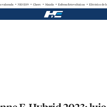
s valorada
NIO ES9
Chery
Mazda
Esferas fotovoltaicas
Eléctrico de l
nne E-Hybrid 2023: lujo