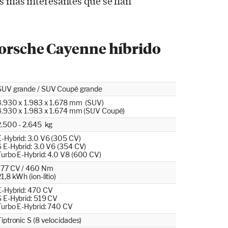
as más interesantes que se han
Porsche Cayenne híbrido
SUV grande / SUV Coupé grande
4.930 x 1.983 x 1.678 mm (SUV)
4.930 x 1.983 x 1.674 mm (SUV Coupé)
2.500 - 2.645 kg
E-Hybrid: 3.0 V6 (305 CV)
S E-Hybrid: 3.0 V6 (354 CV)
Turbo E-Hybrid: 4.0 V8 (600 CV)
177 CV / 460 Nm
1,8 kWh (ion-litio)
E-Hybrid: 470 CV
S E-Hybrid: 519 CV
Turbo E-Hybrid: 740 CV
Tiptronic S (8 velocidades)