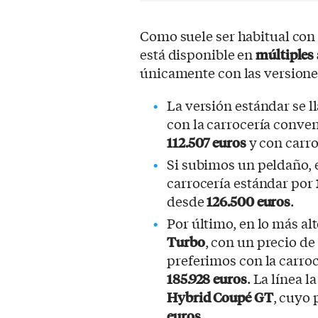
Como suele ser habitual con 
está disponible en
múltiples
únicamente con las versione
La versión estándar se 
con la carrocería conven
112.507 euros
y con carr
Si subimos un peldaño, 
carrocería estándar por
desde
126.500 euros
.
Por último, en lo más al
Turbo
, con un precio de
preferimos con la carroc
185.928 euros
. La línea l
Hybrid Coupé GT
, cuyo 
euros
.