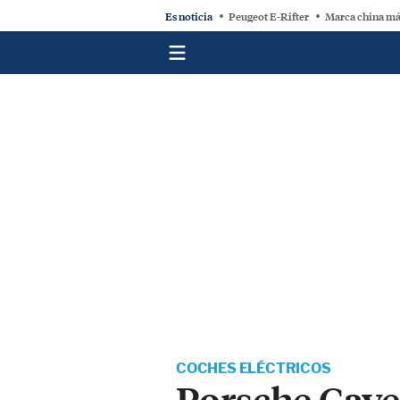
Es noticia
Peugeot E-Rifter
Marca china má
COCHES ELÉCTRICOS
Porsche Caye