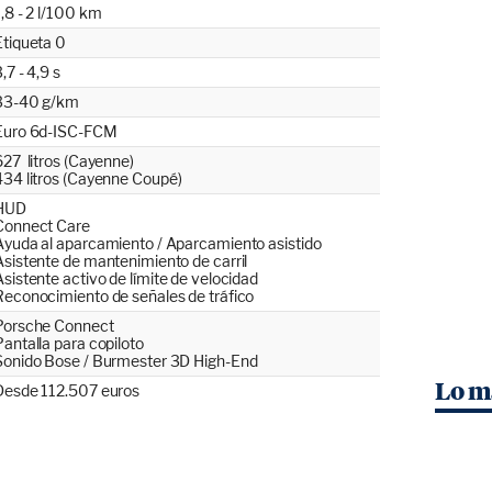
1,8 - 2 l/100 km
Etiqueta 0
,7 - 4,9 s
33-40 g/km
Euro 6d-ISC-FCM
627 litros (Cayenne)
434 litros (Cayenne Coupé)
HUD
Connect Care
Ayuda al aparcamiento / Aparcamiento asistido
Asistente de mantenimiento de carril
Asistente activo de límite de velocidad
Reconocimiento de señales de tráfico
Porsche Connect
Pantalla para copiloto
Sonido Bose / Burmester 3D High-End
Lo m
Desde 112.507 euros