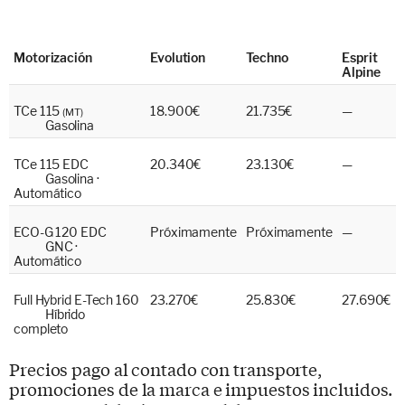
Motorización
Evolution
Techno
Esprit
Alpine
TCe 115
18.900
€
21.735
€
—
(MT)
Gasolina
TCe 115 EDC
20.340
€
23.130
€
—
Gasolina ·
Automático
ECO-G 120 EDC
Próximamente
Próximamente
—
GNC ·
Automático
Full Hybrid E-Tech 160
23.270
€
25.830
€
27.690
€
Híbrido
completo
Precios pago al contado con transporte,
promociones de la marca e impuestos incluidos.