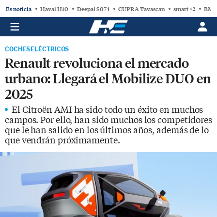
Es noticia
Haval H10
Deepal S07 i
CUPRA Tavascan
smart #2
BMW
COCHES ELÉCTRICOS
Renault revoluciona el mercado
urbano: Llegará el Mobilize DUO en
2025
El Citroën AMI ha sido todo un éxito en muchos
campos. Por ello, han sido muchos los competidores
que le han salido en los últimos años, además de lo
que vendrán próximamente.