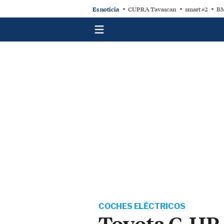
Es noticia
CUPRA Tavascan
smart #2
BM
COCHES ELÉCTRICOS
Toyota C-HR 