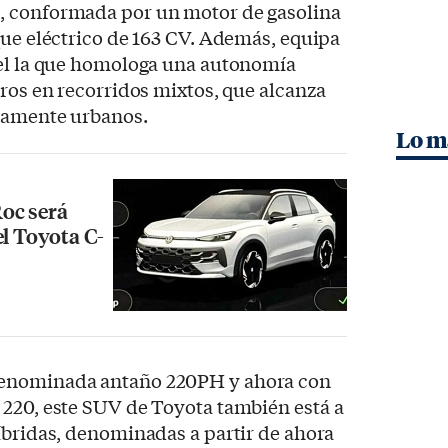
, conformada por un motor de gasolina
que eléctrico de 163 CV. Además, equipa
 el la que homologa una autonomía
tros en recorridos mixtos, que alcanza
ramente urbanos.
Lo m
oc será
el Toyota C-
denominada antaño 220PH y ahora con
 220, este SUV de Toyota también está a
íbridas, denominadas a partir de ahora