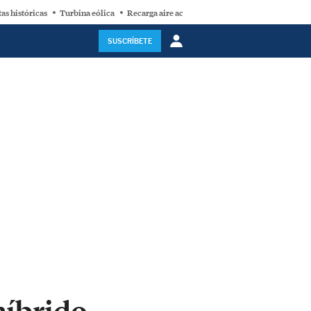
as históricas
Turbina eólica
Recarga aire acondicionado
Ford
SUSCRÍBETE
híbrido