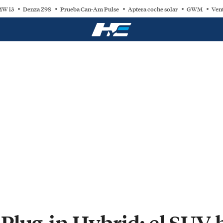
W i3
Denza Z9S
Prueba Can-Am Pulse
Aptera coche solar
GWM
Vent
Plug-in Hybrid: el SUV 