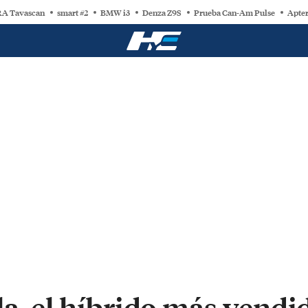
A Tavascan
smart #2
BMW i3
Denza Z9S
Prueba Can-Am Pulse
Apter
la, el híbrido más vend