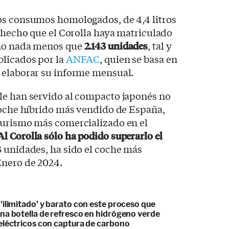
os consumos homologados, de 4,4 litros
a hecho que el Corolla haya matriculado
año nada menos que
2.143 unidades
, tal y
blicados por la
ANFAC
, quien se basa en
 elaborar su informe mensual.
le han servido al compacto japonés no
coche híbrido más vendido de España,
turismo más comercializado en el
Al Corolla sólo ha podido superarlo el
33 unidades, ha sido el coche más
Enero de 2024.
ilimitado' y barato con este proceso que
na botella de refresco en hidrógeno verde
eléctricos con captura de carbono