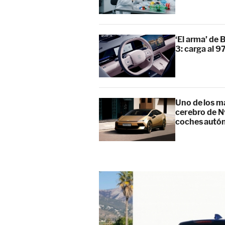
‘El arma’ de 
3: carga al 
Uno de los m
cerebro de Nv
coches aut