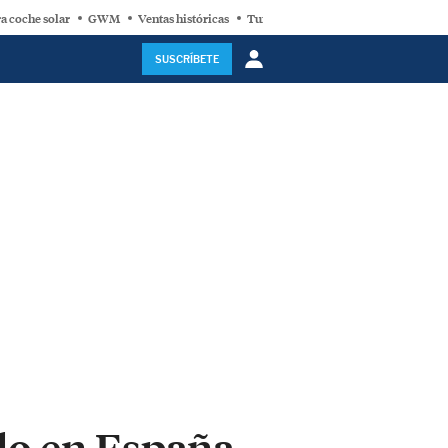
a coche solar
GWM
Ventas históricas
Turbina eólica
SUSCRÍBETE
ido en España