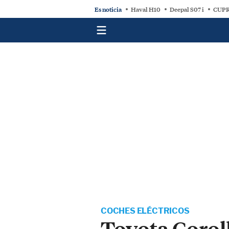
Es noticia
Haval H10
Deepal S07 i
CUPR
COCHES ELÉCTRICOS
Toyota Corol