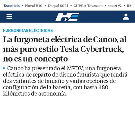
Es noticia
Haval H10
Deepal S07 i
CUPRA Tavascan
smart #2
BMW
FURGONETAS ELÉCTRICAS
La furgoneta eléctrica de Canoo, al
más puro estilo Tesla Cybertruck,
no es un concepto
Canoo ha presentado el MPDV, una furgoneta
eléctrica de reparto de diseño futurista que tendrá
dos variantes de tamaño y varias opciones de
configuración de la batería, con hasta 480
kilómetros de autonomía.