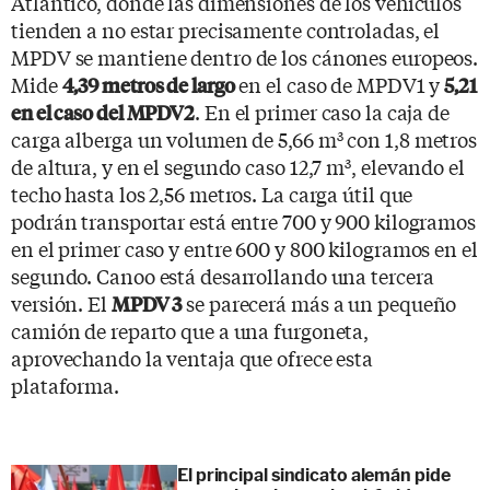
Atlántico, donde las dimensiones de los vehículos
tienden a no estar precisamente controladas, el
MPDV se mantiene dentro de los cánones europeos.
Mide
en el caso de MPDV1 y
4,39 metros de largo
5,21
. En el primer caso la caja de
en el caso del MPDV2
carga alberga un volumen de 5,66 m
con 1,8 metros
3
de altura, y en el segundo caso 12,7 m
, elevando el
3
techo hasta los 2,56 metros. La carga útil que
podrán transportar está entre 700 y 900 kilogramos
en el primer caso y entre 600 y 800 kilogramos en el
segundo. Canoo está desarrollando una tercera
versión. El
se parecerá más a un pequeño
MPDV 3
camión de reparto que a una furgoneta,
aprovechando la ventaja que ofrece esta
plataforma.
El principal sindicato alemán pide