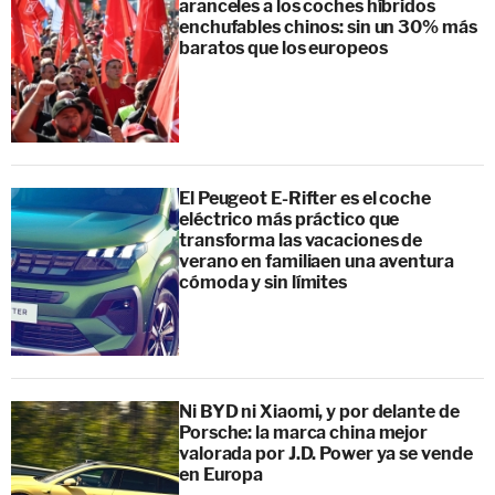
aranceles a los coches híbridos
enchufables chinos: sin un 30% más
baratos que los europeos
El Peugeot E-Rifter es el coche
eléctrico más práctico que
transforma las vacaciones de
verano en familiaen una aventura
cómoda y sin límites
Ni BYD ni Xiaomi, y por delante de
Porsche: la marca china mejor
valorada por J.D. Power ya se vende
en Europa