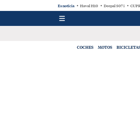
Es noticia
Haval H10
Deepal S07 i
CUPR
COCHES
MOTOS
BICICLETA