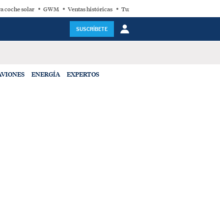
a coche solar
GWM
Ventas históricas
Turbina eólica
SUSCRÍBETE
AVIONES
ENERGÍA
EXPERTOS