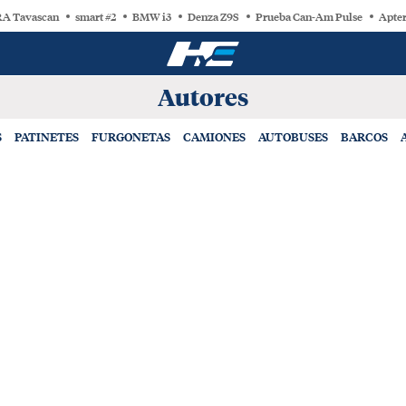
A Tavascan
smart #2
BMW i3
Denza Z9S
Prueba Can-Am Pulse
Apter
Autores
S
PATINETES
FURGONETAS
CAMIONES
AUTOBUSES
BARCOS