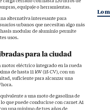
carga cerrado con hasta 120 litros de
compras, equipaje o herramientas.
Lo m
una alternativa interesante para
suarios urbanos que necesitan algo más
chasis modular de aluminio permite
tes usos.
ibradas para la ciudad
 motor eléctrico integrado en la rueda
ima de hasta 11 kW (15 CV), con un
itad, suficiente para alcanzar una
/hora.
 equivalente a una moto de gasolina de
r lo que puede conducirse con carnet A1
 con una mínimo de tres años de