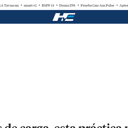
A Tavascan
smart #2
BMW i3
Denza Z9S
Prueba Can-Am Pulse
Apter
s de carga, esta práctic