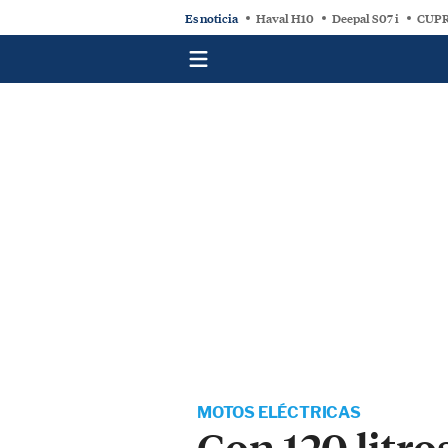
Es noticia
Haval H10
Deepal S07 i
CUPR
MOTOS ELÉCTRICAS
Con 120 litro