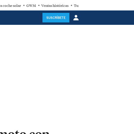
a coche solar
GWM
Ventas históricas
Turbina eólica
SUSCRÍBETE
a moto con