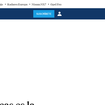
ujo
Radares Europa
Nissan NX7
Opel Frontera Electric
Motor Super-Híb
SUSCRÍBETE
as es la