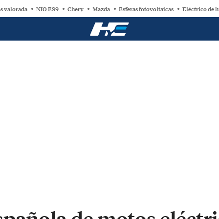
s valorada
NIO ES9
Chery
Mazda
Esferas fotovoltaicas
Eléctrico de l
pañola de motos eléctric