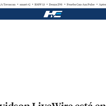
A Tavascan
smart #2
BMW i3
Denza Z9S
Prueba Can-Am Pulse
Apter
idson LiveWire está en o