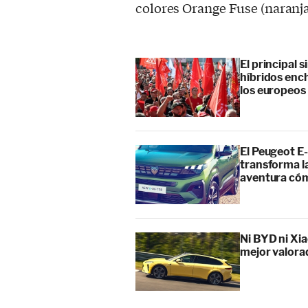
colores Orange Fuse (naranja
El principal 
híbridos enc
los europeos
El Peugeot E-
transforma l
aventura cóm
Ni BYD ni Xia
mejor valora