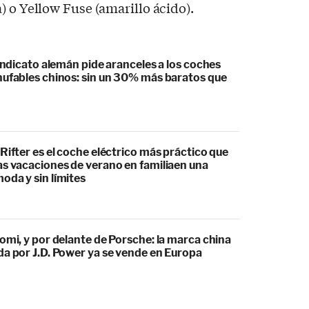
) o Yellow Fuse (amarillo ácido).
sindicato alemán pide aranceles a los coches
hufables chinos: sin un 30% más baratos que
Rifter es el coche eléctrico más práctico que
as vacaciones de verano en familiaen una
oda y sin límites
omi, y por delante de Porsche: la marca china
da por J.D. Power ya se vende en Europa