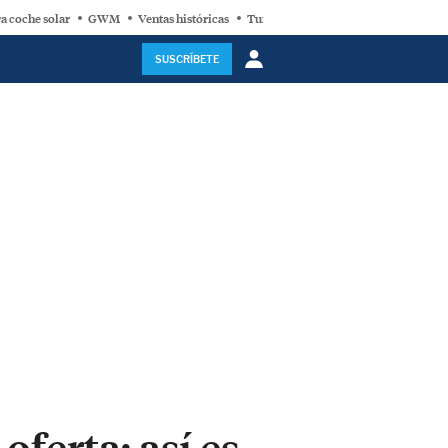
a coche solar
GWM
Ventas históricas
Turbina eólica
SUSCRÍBETE
ferta: así es