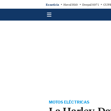
Es noticia
Haval H10
Deepal S07 i
CUPR
MOTOS ELÉCTRICAS
La Harley-Dav