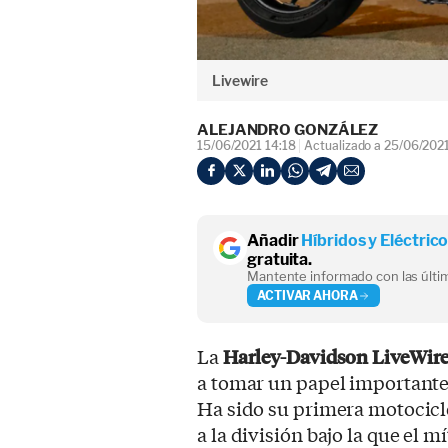
Livewire
ALEJANDRO GONZÁLEZ
15/06/2021 14:18
Actualizado a 25/06/202
Añadir
Híbridos y Eléctric
gratuita.
Mantente informado con las últim
ACTIVAR AHORA
La
Harley-Davidson LiveWir
a tomar un papel importante 
Ha sido su primera motocicl
a la división bajo la que el 