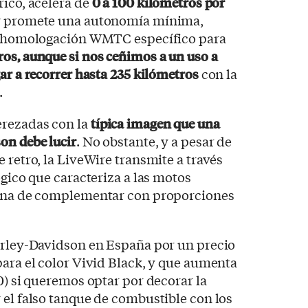
rico, acelera de
0 a 100 kilómetros por
 promete una autonomía mínima,
de homologación WMTC específico para
ros, aunque si nos ceñimos a un uso a
ar a recorrer hasta 235 kilómetros
con la
.
rezadas con la
típica imagen que una
on debe lucir
. No obstante, y a pesar de
 retro, la LiveWire transmite a través
ógico que caracteriza a las motos
mina de complementar con proporciones
Harley-Davidson en España por un precio
ara el color Vivid Black, y que aumenta
0) si queremos optar por decorar la
 el falso tanque de combustible con los