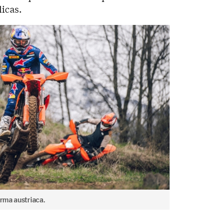
licas.
irma austriaca.