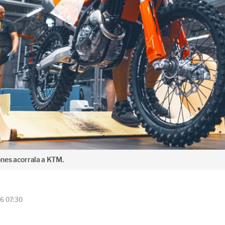
ones acorrala a KTM.
26 07:30