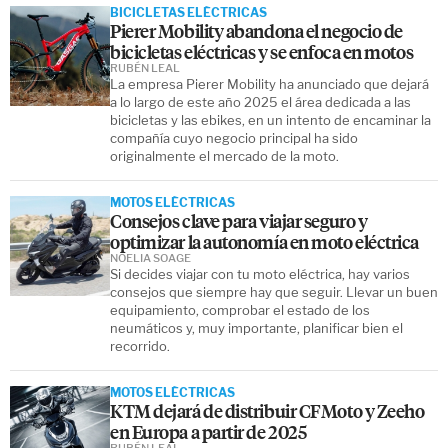
BICICLETAS ELÉCTRICAS
Pierer Mobility abandona el negocio de
bicicletas eléctricas y se enfoca en motos
RUBÉN LEAL
La empresa Pierer Mobility ha anunciado que dejará
a lo largo de este año 2025 el área dedicada a las
bicicletas y las ebikes, en un intento de encaminar la
compañía cuyo negocio principal ha sido
originalmente el mercado de la moto.
MOTOS ELÉCTRICAS
Consejos clave para viajar seguro y
optimizar la autonomía en moto eléctrica
NOELIA SOAGE
Si decides viajar con tu moto eléctrica, hay varios
consejos que siempre hay que seguir. Llevar un buen
equipamiento, comprobar el estado de los
neumáticos y, muy importante, planificar bien el
recorrido.
MOTOS ELÉCTRICAS
KTM dejará de distribuir CFMoto y Zeeho
en Europa a partir de 2025
RUBÉN LEAL