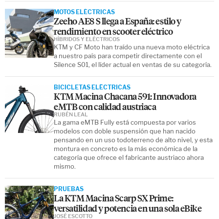
MOTOS ELÉCTRICAS
Zeeho AE8 S llega a España: estilo y
rendimiento en scooter eléctrico
HÍBRIDOS Y ELÉCTRICOS
KTM y CF Moto han traído una nueva moto eléctrica
a nuestro país para competir directamente con el
Silence S01, el líder actual en ventas de su categoría.
BICICLETAS ELÉCTRICAS
KTM Macina Chacana 591: Innovadora
eMTB con calidad austriaca
RUBÉN LEAL
La gama eMTB Fully está compuesta por varios
modelos con doble suspensión que han nacido
pensando en un uso todoterreno de alto nivel, y esta
montura en concreto es la más económica de la
categoría que ofrece el fabricante austriaco ahora
mismo.
PRUEBAS
La KTM Macina Scarp SX Prime:
versatilidad y potencia en una sola eBike
JOSÉ ESCOTTO