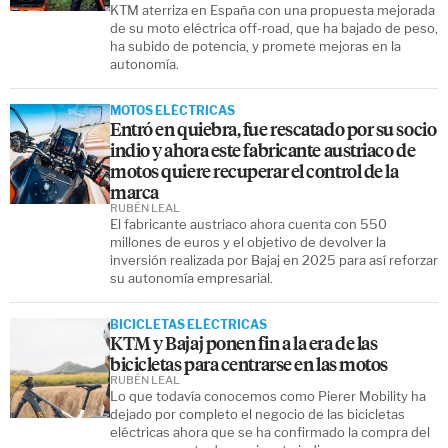
KTM aterriza en España con una propuesta mejorada
de su moto eléctrica off-road, que ha bajado de peso,
ha subido de potencia, y promete mejoras en la
autonomía.
MOTOS ELÉCTRICAS
Entró en quiebra, fue rescatado por su socio
indio y ahora este fabricante austriaco de
motos quiere recuperar el control de la
marca
RUBÉN LEAL
El fabricante austriaco ahora cuenta con 550
millones de euros y el objetivo de devolver la
inversión realizada por Bajaj en 2025 para así reforzar
su autonomía empresarial.
BICICLETAS ELÉCTRICAS
KTM y Bajaj ponen fin a la era de las
bicicletas para centrarse en las motos
RUBÉN LEAL
Lo que todavía conocemos como Pierer Mobility ha
dejado por completo el negocio de las bicicletas
eléctricas ahora que se ha confirmado la compra del