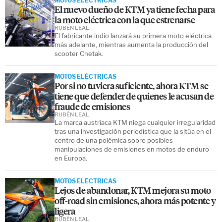
MOTOS ELÉCTRICAS
El nuevo dueño de KTM ya tiene fecha para
la moto eléctrica con la que estrenarse
RUBÉN LEAL
El fabricante indio lanzará su primera moto eléctrica
más adelante, mientras aumenta la producción del
scooter Chetak.
MOTOS ELÉCTRICAS
Por si no tuviera suficiente, ahora KTM se
tiene que defender de quienes le acusan de
fraude de emisiones
RUBÉN LEAL
La marca austríaca KTM niega cualquier irregularidad
tras una investigación periodística que la sitúa en el
centro de una polémica sobre posibles
manipulaciones de emisiones en motos de enduro
en Europa.
MOTOS ELÉCTRICAS
Lejos de abandonar, KTM mejora su moto
off-road sin emisiones, ahora más potente y
ligera
RUBÉN LEAL