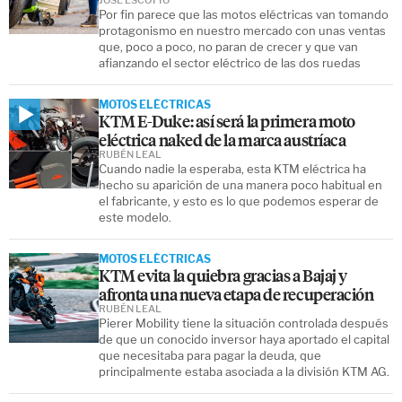
Por fin parece que las motos eléctricas van tomando
protagonismo en nuestro mercado con unas ventas
que, poco a poco, no paran de crecer y que van
afianzando el sector eléctrico de las dos ruedas
MOTOS ELÉCTRICAS
KTM E-Duke: así será la primera moto
eléctrica naked de la marca austríaca
RUBÉN LEAL
Cuando nadie la esperaba, esta KTM eléctrica ha
hecho su aparición de una manera poco habitual en
el fabricante, y esto es lo que podemos esperar de
este modelo.
MOTOS ELÉCTRICAS
KTM evita la quiebra gracias a Bajaj y
afronta una nueva etapa de recuperación
RUBÉN LEAL
Pierer Mobility tiene la situación controlada después
de que un conocido inversor haya aportado el capital
que necesitaba para pagar la deuda, que
principalmente estaba asociada a la división KTM AG.