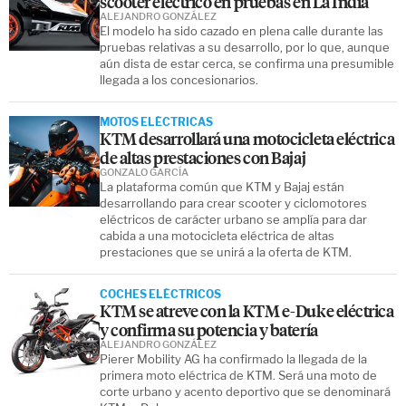
scooter eléctrico en pruebas en La India
ALEJANDRO GONZÁLEZ
El modelo ha sido cazado en plena calle durante las
pruebas relativas a su desarrollo, por lo que, aunque
aún dista de estar cerca, se confirma una presumible
llegada a los concesionarios.
MOTOS ELÉCTRICAS
KTM desarrollará una motocicleta eléctrica
de altas prestaciones con Bajaj
GONZALO GARCÍA
La plataforma común que KTM y Bajaj están
desarrollando para crear scooter y ciclomotores
eléctricos de carácter urbano se amplía para dar
cabida a una motocicleta eléctrica de altas
prestaciones que se unirá a la oferta de KTM.
COCHES ELÉCTRICOS
KTM se atreve con la KTM e-Duke eléctrica
y confirma su potencia y batería
ALEJANDRO GONZÁLEZ
Pierer Mobility AG ha confirmado la llegada de la
primera moto eléctrica de KTM. Será una moto de
corte urbano y acento deportivo que se denominará