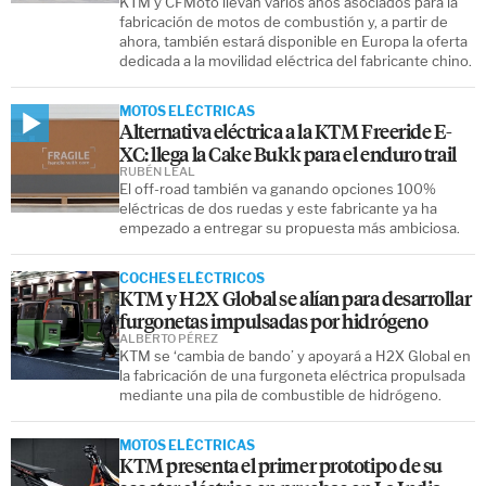
KTM y CFMoto llevan varios años asociados para la
fabricación de motos de combustión y, a partir de
ahora, también estará disponible en Europa la oferta
dedicada a la movilidad eléctrica del fabricante chino.
MOTOS ELÉCTRICAS
Alternativa eléctrica a la KTM Freeride E-
XC: llega la Cake Bukk para el enduro trail
RUBÉN LEAL
El off-road también va ganando opciones 100%
eléctricas de dos ruedas y este fabricante ya ha
empezado a entregar su propuesta más ambiciosa.
COCHES ELÉCTRICOS
KTM y H2X Global se alían para desarrollar
furgonetas impulsadas por hidrógeno
ALBERTO PÉREZ
KTM se ‘cambia de bando’ y apoyará a H2X Global en
la fabricación de una furgoneta eléctrica propulsada
mediante una pila de combustible de hidrógeno.
MOTOS ELÉCTRICAS
KTM presenta el primer prototipo de su