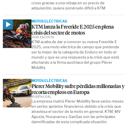
cross gracias a una rebaja en su precio de
adquisición, quiere ponérselo difícil a KTM
MOTOS ELÉCTRICAS
KTM lanza la Freeride E 2025 en plena
crisis del sector de motos
JOSÉ ESCOTTO
KTM acaba de dar a conocer su nueva Freeride E
2025, una moto eléctrica de campo que pretende
ser la mejor de la categoría de Enduro en todo el
mundo y que es una respuesta a la crisis que está
afectando a la firma austriaca del grupo Pierer
Mobility.
MOTOS ELÉCTRICAS
Pierer Mobility sufre pérdidas millonarias y
recorta empleos en Europa
RUBÉN LEAL
La empresa matriz Pierer Mobility lleva varios meses
en serios aprietos financieros debido a la crisis que
atraviesa el sector de la moto en general. KTM, MV
Agusta, Husqvarna y GasGas son las principales
damnificadas de esta complicada situación.