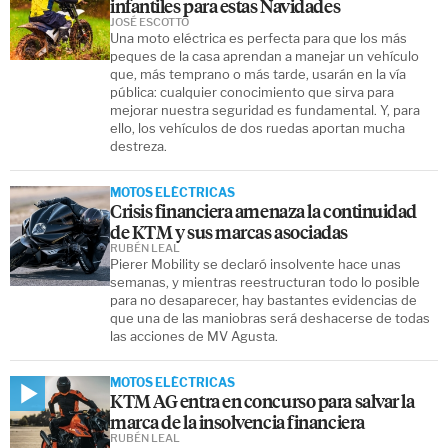
infantiles para estas Navidades
JOSÉ ESCOTTO
Una moto eléctrica es perfecta para que los más
peques de la casa aprendan a manejar un vehículo
que, más temprano o más tarde, usarán en la vía
pública: cualquier conocimiento que sirva para
mejorar nuestra seguridad es fundamental. Y, para
ello, los vehículos de dos ruedas aportan mucha
destreza.
MOTOS ELÉCTRICAS
Crisis financiera amenaza la continuidad
de KTM y sus marcas asociadas
RUBÉN LEAL
Pierer Mobility se declaró insolvente hace unas
semanas, y mientras reestructuran todo lo posible
para no desaparecer, hay bastantes evidencias de
que una de las maniobras será deshacerse de todas
las acciones de MV Agusta.
MOTOS ELÉCTRICAS
KTM AG entra en concurso para salvar la
marca de la insolvencia financiera
RUBÉN LEAL