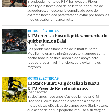
El endeudamiento de KTM ha llevado a Pierer
Mobility a la necesidad de solicitar el concurso de
acreedores, un escenario complicado pero de
extrema necesidad para tratar de evitar por todos los
medios acabar en bancarrota.
MOTOS ELÉCTRICAS
KTM en crisis: busca liquidez para evitar la
quiebra junto a Bajaj
RUBÉN LEAL
Los problemas financieros de la matriz Pierer
Mobility no eran ya ningún secreto y, aunque se ha
hecho todo lo posible, ahora piden apoyo para
recuperarse a nivel financiero, para evitar males
mayores.
MOTOS ELÉCTRICAS
La Stark Future Varg desafía a la nueva
KTM Freeride E en el motocross
JOSÉ ESCOTTO
Ya decíamos hace unos días que la nueva KTM
Freeride E 2025 iba a ser la referencia entre las
motocicletas eléctricas de campo pero Stark Future,
que acaba de dar un pequeño impulso a su Varg de