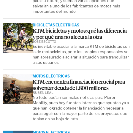
para su futuro, y suenan varias opciones que
salvarían a uno de los fabricantes de motos más
importantes del mundo.
BICICLETAS ELÉCTRICAS
KTM bicicletas y motos: qué las diferencia
y por qué una no afecta a la otra
JOSÉ ESCOTTO
Es inevitable asociar a la marca KTM de bicicletas con
la de motocicletas, pero los propios responsables se
han apresurado a aclarar la situación para tranquilizar
a sus usuarios
MOTOS ELÉCTRICAS
KTM encuentra financiación crucial para
solventar deuda de 1.800 millones
RUBÉN LEAL
No todo podían ser malas noticias para Pierer
Mobility, pues hay fuentes internas que apuntan ya a
que han logrado obtener la financiación necesaria
para seguir con la mayor parte de los proyectos que
tenían en su hoja de ruta.
MOTOS ELÉCTRICAS