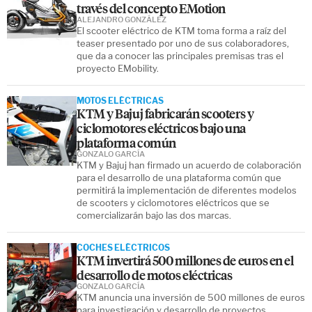
través del concepto EMotion
ALEJANDRO GONZÁLEZ
El scooter eléctrico de KTM toma forma a raíz del
teaser presentado por uno de sus colaboradores,
que da a conocer las principales premisas tras el
proyecto EMobility.
MOTOS ELÉCTRICAS
KTM y Bajuj fabricarán scooters y
ciclomotores eléctricos bajo una
plataforma común
GONZALO GARCÍA
KTM y Bajuj han firmado un acuerdo de colaboración
para el desarrollo de una plataforma común que
permitirá la implementación de diferentes modelos
de scooters y ciclomotores eléctricos que se
comercializarán bajo las dos marcas.
COCHES ELÉCTRICOS
KTM invertirá 500 millones de euros en el
desarrollo de motos eléctricas
GONZALO GARCÍA
KTM anuncia una inversión de 500 millones de euros
para investigación y desarrollo de proyectos