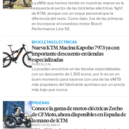
La eMtb que hemos tenido en nuestras manos es la
respuesta al sector de las bicicletas eléctricas ‘light’
de KTM, aunque con un toque personal que la
diferencia del resto. Como dato, fue de las primeras
en incorporar el novedoso motor Bosch
Performance Line SX.
BICICLETAS ELÉCTRICAS
Nueva KTM Macina Kapoho 7973 ya con
importante descuento en tiendas
especializadas
RUBÉN LEAL
La puedes encontrar en las tiendas especializadas
con un descuento de 1.300 euros, por lo es en un
buen momento para hacerse con una de las eMTB
más populares del fabricante austriaco por un precio
más bajo que nunca.
PRUEBAS
Conoce la gama de motos eléctricas Zeeho
de CFMoto, ahora disponibles en España de
la mano de KTM
MARCOS BLANCO