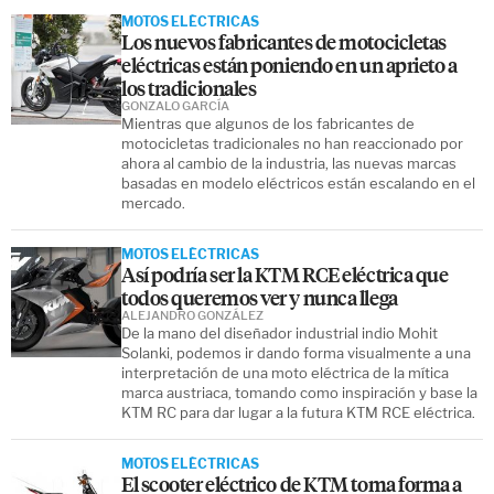
MOTOS ELÉCTRICAS
Los nuevos fabricantes de motocicletas
eléctricas están poniendo en un aprieto a
los tradicionales
GONZALO GARCÍA
Mientras que algunos de los fabricantes de
motocicletas tradicionales no han reaccionado por
ahora al cambio de la industria, las nuevas marcas
basadas en modelo eléctricos están escalando en el
mercado.
MOTOS ELÉCTRICAS
Así podría ser la KTM RCE eléctrica que
todos queremos ver y nunca llega
ALEJANDRO GONZÁLEZ
De la mano del diseñador industrial indio Mohit
Solanki, podemos ir dando forma visualmente a una
interpretación de una moto eléctrica de la mítica
marca austriaca, tomando como inspiración y base la
KTM RC para dar lugar a la futura KTM RCE eléctrica.
MOTOS ELÉCTRICAS
El scooter eléctrico de KTM toma forma a