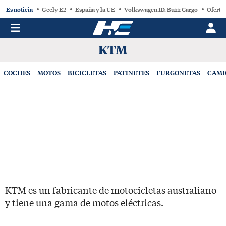
Es noticia
Geely E2
España y la UE
Volkswagen ID. Buzz Cargo
Oferta
KTM
COCHES
MOTOS
BICICLETAS
PATINETES
FURGONETAS
CAMI
KTM es un fabricante de motocicletas australiano
y tiene una gama de motos eléctricas.