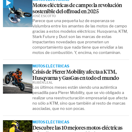
Motos eléctricas de campo: la revolución
sostenible del offroad en 2025
JOSÉ ESCOTTO
Parece que una pequeña luz de esperanza se
vislumbra entre los amantes de las motos de campo
gracias a estos modelos eléctricos: Husqvarna, KTM,
Stark Future y Dust son las marcas de estas
impactantes novedades que prometen un
comportamiento que nada tiene que envidiar a las
motos de combustión. Y, encima, no contaminan.
MOTOS ELÉCTRICAS
Crisis de Pierer Mobility afecta a KTM,
Husqvarna y GasGas en todo el mundo
RUBÉN LEAL
Los últimos meses están siendo una auténtica
pesadilla para Pierer Mobility, que se vio obligado a
realizar una reestructuración empresarial que afecta
no sólo a KTM, sino que también al resto de marcas
asociadas, que no son pocas.
MOTOS ELÉCTRICAS
Descubre las 10 mejores motos eléctricas