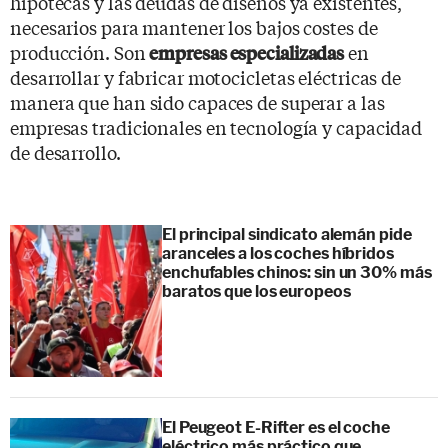
hipotecas y las deudas de diseños ya existentes,
necesarios para mantener los bajos costes de
producción. Son
en
empresas especializadas
desarrollar y fabricar motocicletas eléctricas de
manera que han sido capaces de superar a las
empresas tradicionales en tecnología y capacidad
de desarrollo.
El principal sindicato alemán pide
aranceles a los coches híbridos
enchufables chinos: sin un 30% más
baratos que los europeos
El Peugeot E-Rifter es el coche
eléctrico más práctico que