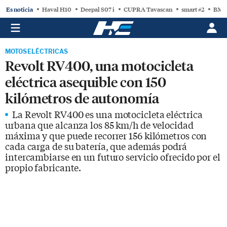
Es noticia
Haval H10
Deepal S07 i
CUPRA Tavascan
smart #2
BMW
MOTOS ELÉCTRICAS
Revolt RV400, una motocicleta
eléctrica asequible con 150
kilómetros de autonomía
La Revolt RV400 es una motocicleta eléctrica
urbana que alcanza los 85 km/h de velocidad
máxima y que puede recorrer 156 kilómetros con
cada carga de su batería, que además podrá
intercambiarse en un futuro servicio ofrecido por el
propio fabricante.