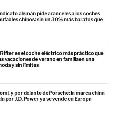
sindicato alemán pide aranceles a los coches
hufables chinos: sin un 30% más baratos que
Rifter es el coche eléctrico más práctico que
as vacaciones de verano en familiaen una
oda y sin límites
omi, y por delante de Porsche: la marca china
da por J.D. Power ya se vende en Europa