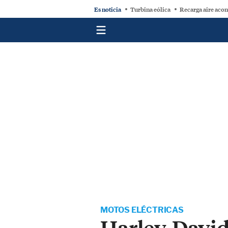
Es noticia
Turbina eólica
Recarga aire aco
MOTOS ELÉCTRICAS
Harley-David