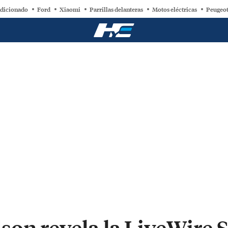
ndicionado
Ford
Xiaomi
Parrillas delanteras
Motos eléctricas
Peugeot
son revela la LiveWire 