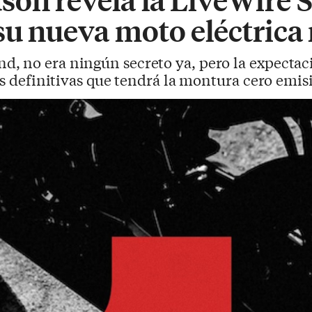
su nueva moto eléctrica
d, no era ningún secreto ya, pero la expecta
es definitivas que tendrá la montura cero emis