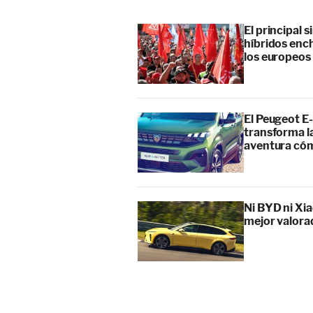
El principal 
híbridos enc
los europeos
El Peugeot E-
transforma l
aventura cóm
Ni BYD ni Xia
mejor valora