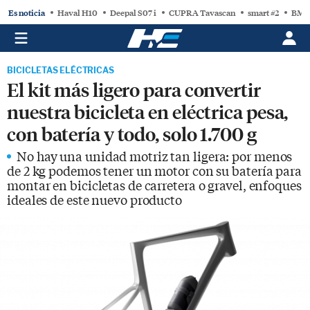
Es noticia
Haval H10
Deepal S07 i
CUPRA Tavascan
smart #2
BMW
BICICLETAS ELÉCTRICAS
El kit más ligero para convertir
nuestra bicicleta en eléctrica pesa,
con batería y todo, solo 1.700 g
No hay una unidad motriz tan ligera: por menos
de 2 kg podemos tener un motor con su batería para
montar en bicicletas de carretera o gravel, enfoques
ideales de este nuevo producto