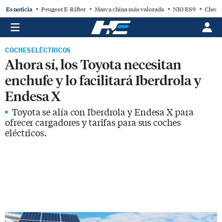
Es noticia
Peugeot E-Rifter
Marca china más valorada
NIO ES9
Chery
COCHES ELÉCTRICOS
Ahora sí, los Toyota necesitan
enchufe y lo facilitará Iberdrola y
Endesa X
Toyota se alía con Iberdrola y Endesa X para
ofrecer cargadores y tarifas para sus coches
eléctricos.