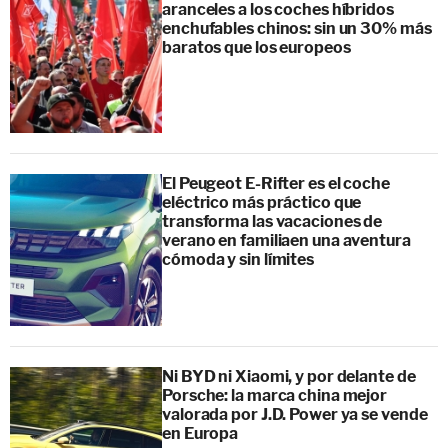
aranceles a los coches híbridos
enchufables chinos: sin un 30% más
baratos que los europeos
El Peugeot E-Rifter es el coche
eléctrico más práctico que
transforma las vacaciones de
verano en familiaen una aventura
cómoda y sin límites
Ni BYD ni Xiaomi, y por delante de
Porsche: la marca china mejor
valorada por J.D. Power ya se vende
en Europa