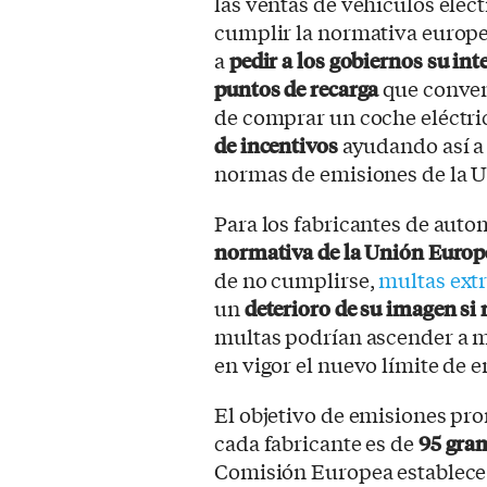
las ventas de vehículos eléc
cumplir la normativa europea
a
pedir a los gobiernos su in
puntos de recarga
que conven
de comprar un coche eléctrico
de incentivos
ayudando así a 
normas de emisiones de la 
Para los fabricantes de auto
normativa de la Unión Europ
de no cumplirse,
multas ext
un
deterioro de su imagen si 
multas podrían ascender a m
en vigor el nuevo límite de e
El objetivo de emisiones pr
cada fabricante es de
95 gra
Comisión Europea establece