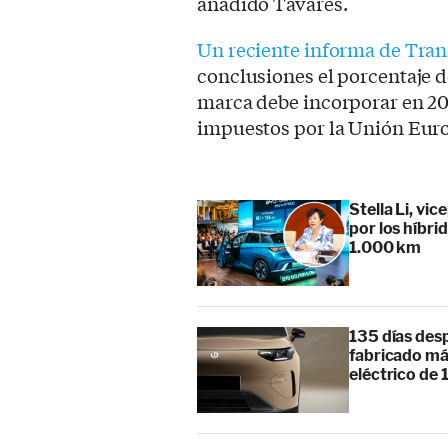
añadido Tavares.
Un reciente informa de Tra
conclusiones el porcentaje d
marca debe incorporar en 20
impuestos por la Unión Eur
Stella Li, vi
por los híbr
1.000 km
135 días des
fabricado má
eléctrico de 