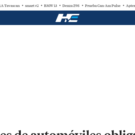
A Tavascan
smart #2
BMW i3
Denza Z9S
Prueba Can-Am Pulse
Apter
es de automóviles oblig