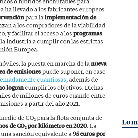
tricos o híbridos enchufables para
 ha llevado a los fabricantes europeos
tervención
para la
implementación de
zan a los compradores de la viabilidad
, y facilitar el acceso a los
programas
la industria a cumplir con las estrictas
Unión Europea.
móviles, la puesta en marcha de la
nueva
ea de emisiones
puede suponer, en caso
remadamente cuantiosas
, además de
no logran
cumplir los objetivos. Dichas
iles de millones de euros cuando entre
misiones a partir del año 2021.
omedio de CO
para la flota conjunta de
2
Lo m
mos de CO
por kilómetro en 2020
. La
2
 una sanción equivalente a
95 euros por