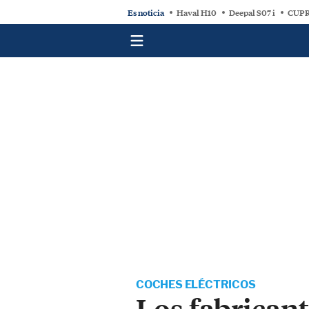
Es noticia
Haval H10
Deepal S07 i
CUPR
COCHES ELÉCTRICOS
Los fabricant