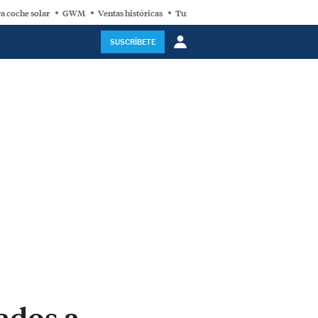
a coche solar
GWM
Ventas históricas
Turbina eólica
SUSCRÍBETE
ados a