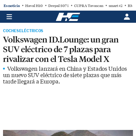
Es noticia
Haval H10
Deepal S07 i
CUPRA Tavascan
smart #2
BMW
COCHES ELÉCTRICOS
Volkswagen ID.Lounge: un gran
SUV eléctrico de 7 plazas para
rivalizar con el Tesla Model X
Volkswagen lanzará en China y Estados Unidos
un nuevo SUV eléctrico de siete plazas que más
tarde llegará a Europa.