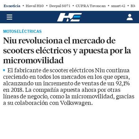
Es noticia
Haval H10
Deepal S07 i
CUPRA Tavascan
smart #2
BMW
MOTOS ELÉCTRICAS
Niu revoluciona el mercado de
scooters eléctricos y apuesta por la
micromovilidad
El fabricante de scooter eléctricos Niu continua
creciendo en todos los mercados en los que opera,
alcanzando un incremento de ventas de un 92,1%
en 2018. La compañía apuesta ahora por otras
líneas de negocio, como la micromovilidad, gracias
a su colaboración con Volkswagen.