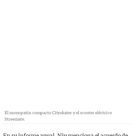
El monopatín compacto Cityskater y el scooter eléctrico
Streemate.
En su informe anual, Niu menciona el acuerdo de