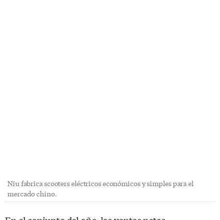
Niu fabrica scooters eléctricos económicos y simples para el
mercado chino.
En el conjunto del año, las ventas netas