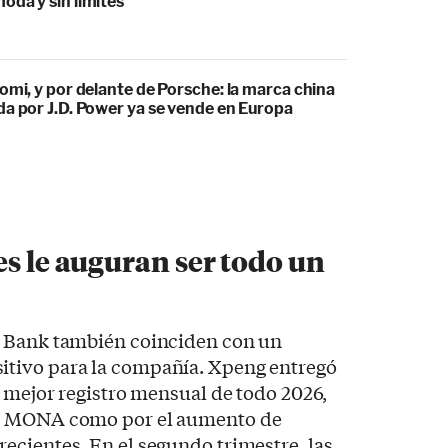
oda y sin límites
omi, y por delante de Porsche: la marca china
da por J.D. Power ya se vende en Europa
es le auguran ser todo un
e Bank también coinciden con un
tivo para la compañía. Xpeng entregó
u mejor registro mensual de todo 2026,
ma MONA como por el aumento de
ecientes. En el segundo trimestre, las