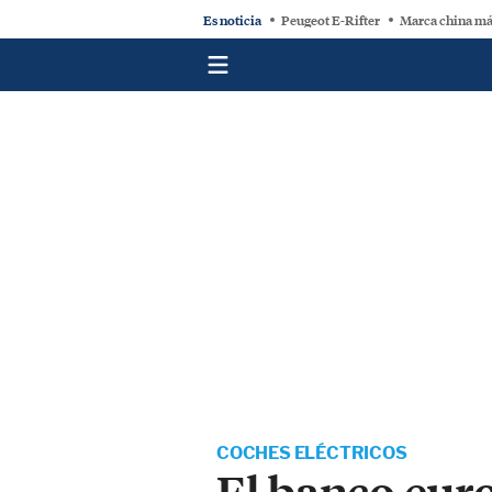
Es noticia
Peugeot E-Rifter
Marca china má
COCHES ELÉCTRICOS
El banco euro