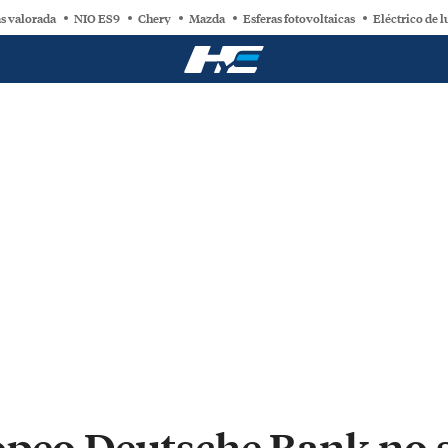
s valorada
NIO ES9
Chery
Mazda
Esferas fotovoltaicas
Eléctrico de l
peo Deutsche Bank no se