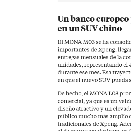
Un banco europeo 
en un SUV chino
El MONA M03 se ha consoli
importantes de Xpeng, llegan
entregas mensuales de la co
unidades, representando el 
durante ese mes. Esa trayec
en que el nuevo SUV pueda s
De hecho, el MONA L03 pro
comercial, ya que es un vehí
diseño atractivo y un elevad
público mucho más amplio q
tradicionales de Xpeng. Ad
el de mayor crecimiento en C