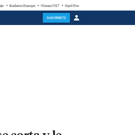
ujo
Radares Europa
Nissan NX7
Opel Frontera Electric
Motor Super-Híb
SUSCRÍBETE
 corta y le