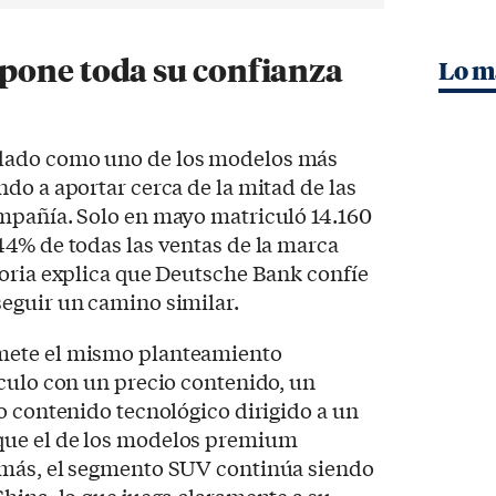
pone toda su confianza
Lo m
dado como uno de los modelos más
do a aportar cerca de la mitad de las
mpañía. Solo en mayo matriculó 14.160
44% de todas las ventas de la marca
toria explica que Deutsche Bank confíe
eguir un camino similar.
mete el mismo planteamiento
culo con un precio contenido, un
o contenido tecnológico dirigido a un
ue el de los modelos premium
emás, el segmento SUV continúa siendo
hina, lo que juega claramente a su