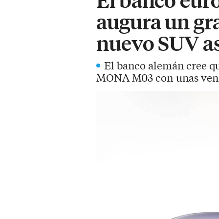
augura un gra
nuevo SUV as
El banco alemán cree qu
MONA M03 con unas venta