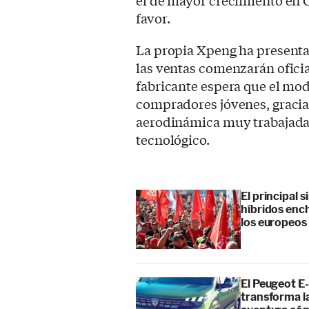
favor.
La propia Xpeng ha presenta
las ventas comenzarán oficia
fabricante espera que el mod
compradores jóvenes, gracia
aerodinámica muy trabajada
tecnológico.
El principal 
híbridos enc
los europeos
El Peugeot E-
transforma l