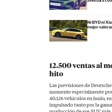
aventura cóm
Ni BYD ni Xia
mejor valora
12.500 ventas al m
hito
Las previsiones de Deutsch
momento especialmente posi
40.126 vehículos en junio, s
impulsado tanto por la ga
producción de sus SUV más r