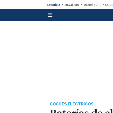
Es noticia
Haval H10
Deepal S07 i
CUPR
COCHES ELÉCTRICOS
Baterías de el