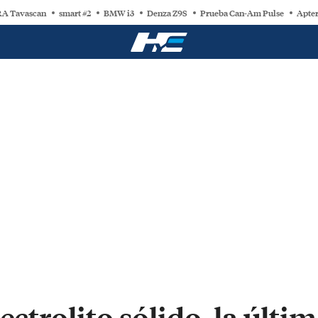
A Tavascan
smart #2
BMW i3
Denza Z9S
Prueba Can-Am Pulse
Apter
ectrolito sólido, la últi