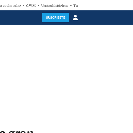
a coche solar
GWM
Ventas históricas
Turbina eólica
SUSCRÍBETE
ma gran