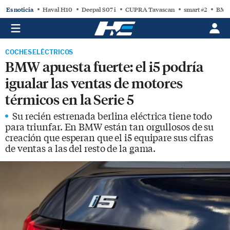
Es noticia
Haval H10
Deepal S07 i
CUPRA Tavascan
smart #2
BMW
COCHES ELÉCTRICOS
BMW apuesta fuerte: el i5 podría
igualar las ventas de motores
térmicos en la Serie 5
Su recién estrenada berlina eléctrica tiene todo
para triunfar. En BMW están tan orgullosos de su
creación que esperan que el i5 equipare sus cifras
de ventas a las del resto de la gama.