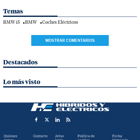
Temas
BMW i5
BMW
Coches Eléctricos
MOSTRAR COMENTARIOS
Destacados
Lo más visto
Quienes
Contacto
Aviso
Política de
Fecha
somos
legal
cookies
Matrícula