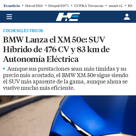
Es noticia
Haval H10
Deepal S07 i
CUPRA Tavascan
smart #2
BMW
COCHES ELÉCTRICOS
BMW Lanza el XM 50e: SUV
Híbrido de 476 CV y 83 km de
Autonomía Eléctrica
Aunque sus prestaciones sean más tímidas y su
precio más acortado, el BMW XM 50e sigue siendo
el SUV más aparente de la gama, aunque ahora se
vuelve mucho más eficiente.