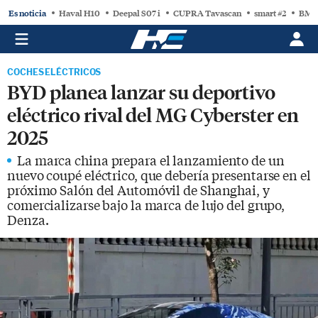
Es noticia
Haval H10
Deepal S07 i
CUPRA Tavascan
smart #2
BMW
COCHES ELÉCTRICOS
BYD planea lanzar su deportivo
eléctrico rival del MG Cyberster en
2025
La marca china prepara el lanzamiento de un
nuevo coupé eléctrico, que debería presentarse en el
próximo Salón del Automóvil de Shanghai, y
comercializarse bajo la marca de lujo del grupo,
Denza.