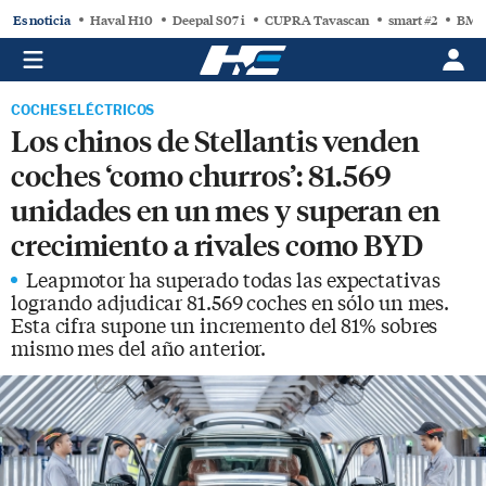
Es noticia
Haval H10
Deepal S07 i
CUPRA Tavascan
smart #2
BMW
COCHES ELÉCTRICOS
Los chinos de Stellantis venden
coches ‘como churros’: 81.569
unidades en un mes y superan en
crecimiento a rivales como BYD
Leapmotor ha superado todas las expectativas
logrando adjudicar 81.569 coches en sólo un mes.
Esta cifra supone un incremento del 81% sobres
mismo mes del año anterior.