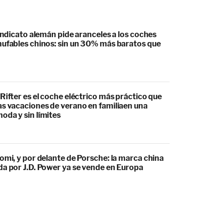
sindicato alemán pide aranceles a los coches
hufables chinos: sin un 30% más baratos que
Rifter es el coche eléctrico más práctico que
as vacaciones de verano en familiaen una
oda y sin límites
omi, y por delante de Porsche: la marca china
da por J.D. Power ya se vende en Europa