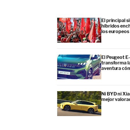
El principal 
híbridos enc
los europeos
El Peugeot E-
transforma l
aventura cóm
Ni BYD ni Xia
mejor valora