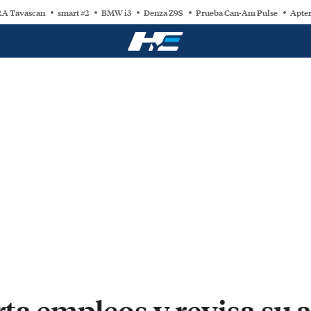
A Tavascan
smart #2
BMW i3
Denza Z9S
Prueba Can-Am Pulse
Apter
ta empleos y revisa su a