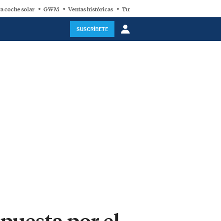
a coche solar
GWM
Ventas históricas
Turbina eólica
SUSCRÍBETE
puesta por el