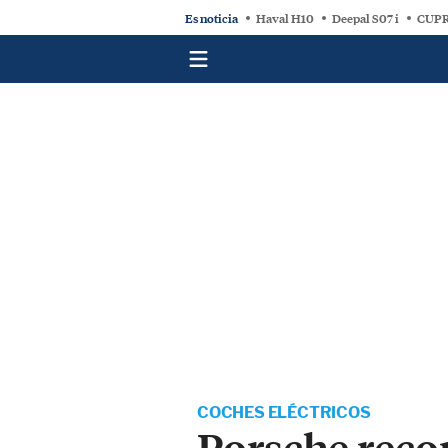
Es noticia
Haval H10
Deepal S07 i
CUPR
COCHES ELÉCTRICOS
Porsche recor