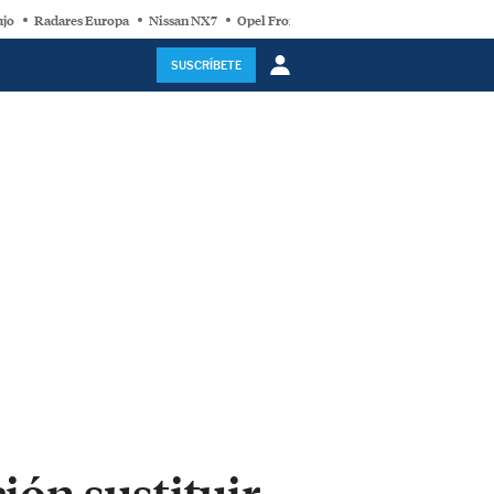
ujo
Radares Europa
Nissan NX7
Opel Frontera Electric
Motor Super-Híb
SUSCRÍBETE
ión sustituir