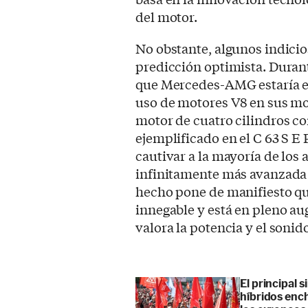
del motor.
No obstante, algunos indicio
predicción optimista. Duran
que Mercedes-AMG estaría ex
uso de motores V8 en sus mod
motor de cuatro cilindros co
ejemplificado en el C 63 S 
cautivar a la mayoría de los 
infinitamente más avanzada q
hecho pone de manifiesto que
innegable y está en pleno au
valora la potencia y el soni
El principal 
híbridos enc