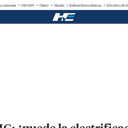
s valorada
NIO ES9
Chery
Mazda
Esferas fotovoltaicas
Eléctrico de l
 ¿puede la electrificac