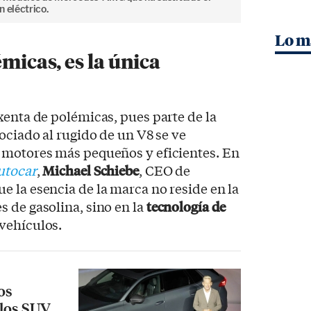
 eléctrico.
Lo m
émicas, es la única
xenta de polémicas, pues parte de la
ociado al rugido de un V8 se ve
 motores más pequeños y eficientes. En
utocar
,
Michael Schiebe
, CEO de
 la esencia de la marca no reside en la
 de gasolina, sino en la
tecnología de
vehículos.
os
 los SUV