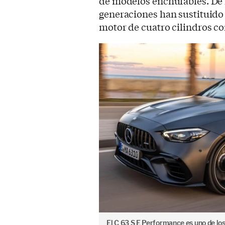
de modelos enchufables. De 
generaciones han sustituido
motor de cuatro cilindros co
El C 63 S E Performance es uno de l