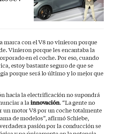
 la marca con el V8 no vinieron porque
de. Vinieron porque les encantaba la
orporado en el coche. Por eso, cuando
ica, estoy bastante seguro de que se
gía porque será lo último y lo mejor que
ión hacia la electrificación no supondrá
nunciar a la
innovación
. “La gente no
r un motor V8 por un coche totalmente
 gama de modelos”, afirmó Schiebe,
 verdadera pasión por la conducción se
ógica y no únicamente en la potencia