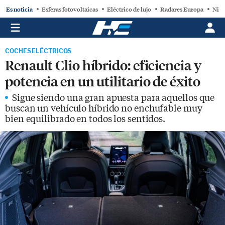
Es noticia
Esferas fotovoltaicas
Eléctrico de lujo
Radares Europa
Niss
COCHES ELÉCTRICOS
Renault Clio híbrido: eficiencia y
potencia en un utilitario de éxito
Sigue siendo una gran apuesta para aquellos que
buscan un vehículo híbrido no enchufable muy
bien equilibrado en todos los sentidos.