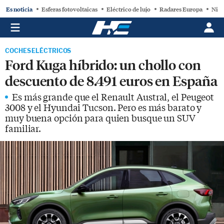
Es noticia
Esferas fotovoltaicas
Eléctrico de lujo
Radares Europa
Niss
COCHES ELÉCTRICOS
Ford Kuga híbrido: un chollo con
descuento de 8.491 euros en España
Es más grande que el Renault Austral, el Peugeot
3008 y el Hyundai Tucson. Pero es más barato y
muy buena opción para quien busque un SUV
familiar.