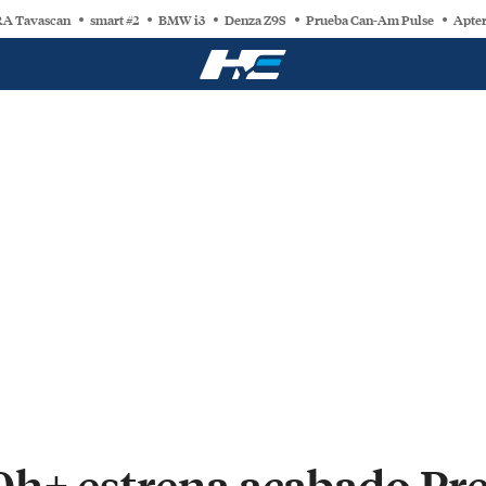
A Tavascan
smart #2
BMW i3
Denza Z9S
Prueba Can-Am Pulse
Apter
0h+ estrena acabado P