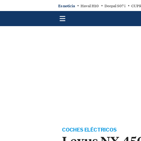
Es noticia
Haval H10
Deepal S07 i
CUPR
COCHES ELÉCTRICOS
Lexus NX 45