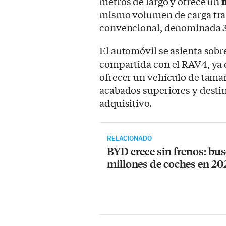
metros de largo y ofrece un
m
mismo volumen de carga tras
convencional, denominada 
El automóvil se asienta sob
compartida con el RAV4, ya q
ofrecer un vehículo de tama
acabados superiores y desti
adquisitivo.
RELACIONADO
BYD crece sin frenos: bu
millones de coches en 20