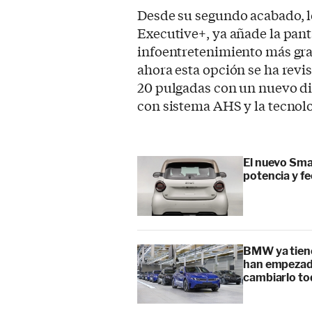
Desde su segundo acabado, lo
Executive+, ya añade la panta
infoentretenimiento más gra
ahora esta opción se ha revi
20 pulgadas con un nuevo di
con sistema AHS y la tecnol
El nuevo Sma
potencia y f
BMW ya tiene
han empezado
cambiarlo t