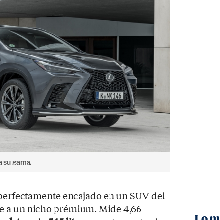
a su gama.
á perfectamente encajado en un SUV del
e a un nicho prémium. Mide 4,66
Lo m