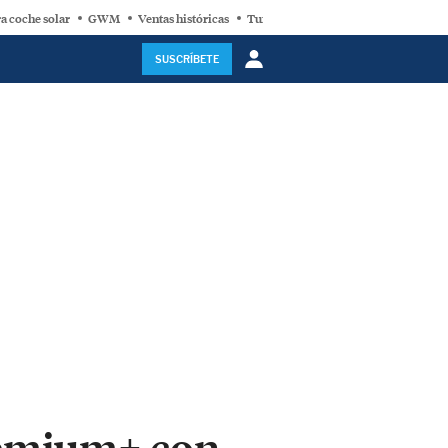
a coche solar
GWM
Ventas históricas
Turbina eólica
SUSCRÍBETE
remium+ con