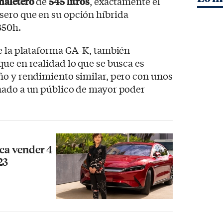
aletero
de
545 litros
, exactamente el
ero que en su opción híbrida
350h.
re la plataforma GA-K, también
ue en realidad lo que se busca es
ño y rendimiento similar, pero con unos
nado a un público de mayor poder
sca vender 4
23