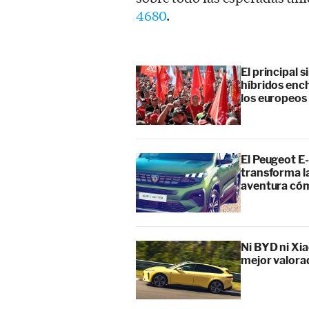
4680
.
El principal 
híbridos enc
los europeos
El Peugeot E-
transforma l
aventura cóm
Ni BYD ni Xia
mejor valora