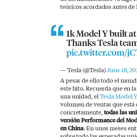
teóricos acordados antes de l
1k Model Y built at
Thanks Tesla tea
pic.twitter.com/j
— Tesla (@Tesla)
June 18, 20
A pesar de ello todo el mun
este hito. Recuerda que en la
una unidad, el
Tesla Model 
volumen de ventas que está 
concretamente,
todas las un
versión Performance del Mod
en China
. En unos meses en
sobre todo las esperadas uni