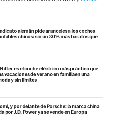
sindicato alemán pide aranceles a los coches
hufables chinos: sin un 30% más baratos que
Rifter es el coche eléctrico más práctico que
as vacaciones de verano en familiaen una
oda y sin límites
omi, y por delante de Porsche: la marca china
da por J.D. Power ya se vende en Europa