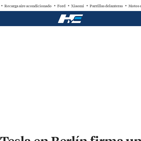
Recarga aire acondicionado
Ford
Xiaomi
Parrillas delanteras
Motos e
 Tesla en Berlín firma u