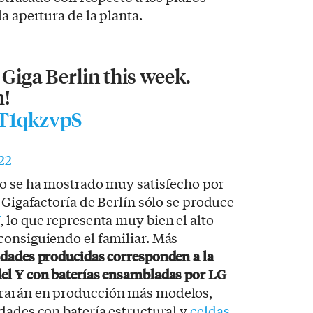
a apertura de la planta.
 Giga Berlin this week.
m!
CT1qkzvpS
22
do se ha mostrado muy satisfecho por
 Gigafactoría de Berlín sólo se produce
Y
, lo que representa muy bien el alto
consiguiendo el familiar. Más
idades producidas corresponden a la
el Y con baterías ensambladas por LG
trarán en producción más modelos,
dades con batería estructural y
celdas