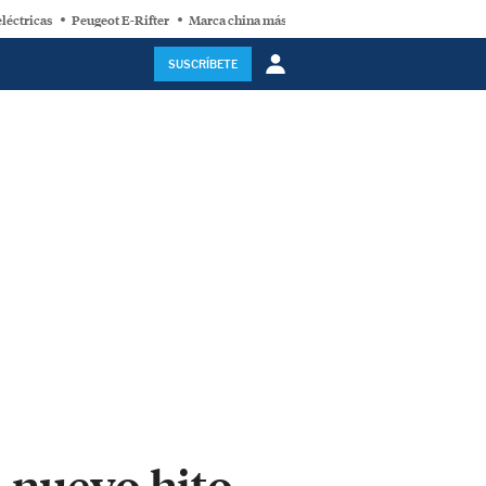
léctricas
Peugeot E-Rifter
Marca china más valorada
NIO ES9
Chery
SUSCRÍBETE
n nuevo hito,