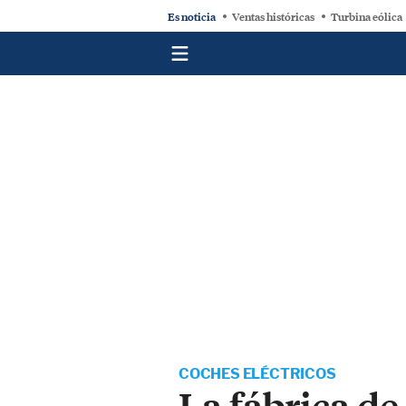
Es noticia
Ventas históricas
Turbina eólica
COCHES ELÉCTRICOS
La fábrica de