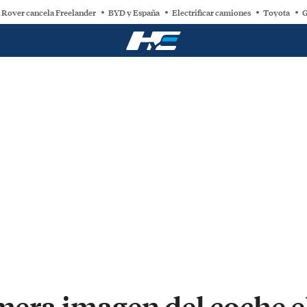
 Rover cancela Freelander
BYD y España
Electrificar camiones
Toyota
G
imera imagen del coche e