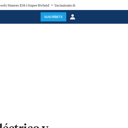
eely Starray EM-i Super Hybrid
Yacimiento de litio
Geely E2
España y la 
SUSCRÍBETE
léctrico y