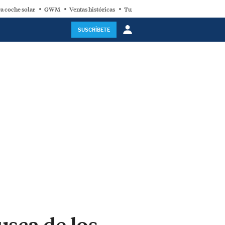
a coche solar
GWM
Ventas históricas
Turbina eólica
SUSCRÍBETE
usca de los