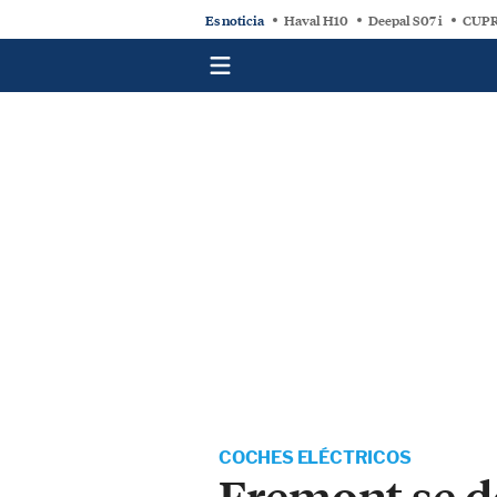
Es noticia
Haval H10
Deepal S07 i
CUPR
COCHES ELÉCTRICOS
Fremont se d