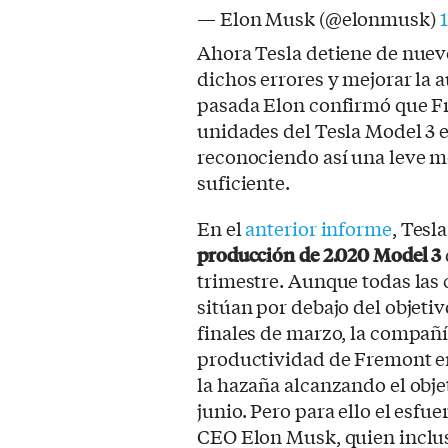
— Elon Musk (@elonmusk)
1
Ahora Tesla detiene de nuevo
dichos errores y mejorar la 
pasada Elon confirmó que Fr
unidades del Tesla Model 3 en
reconociendo así una leve me
suficiente.
En el
anterior informe
, Tesl
producción de 2.020 Model 3
trimestre. Aunque todas las 
sitúan por debajo del objeti
finales de marzo, la compañí
productividad de Fremont en
la hazaña alcanzando el obje
junio. Pero para ello el esfue
CEO Elon Musk, quien inclus