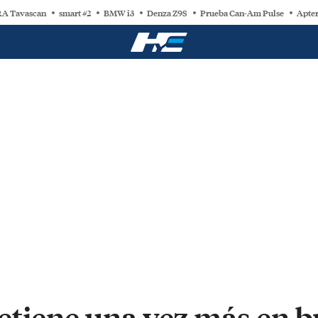
A Tavascan
smart #2
BMW i3
Denza Z9S
Prueba Can-Am Pulse
Apter
etiene una vez más en b