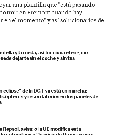
poyar una plantilla que "está pasando
e dormir en Fremont cuando hay
r en el momento" y así solucionarlos de
botella y la rueda; así funciona el engaño
uede dejarte sin el coche y sin tus
s
 eclipse" de la DGT ya está en marcha:
licópteros y recordatorios en los paneles de
s
e Repsol, avisa: o la UE modifica esta
bre el metano o “la crisis de Ormuz se va a