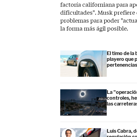
factoría californiana para a
dificultades". Musk prefier
problemas para poder "actua
la forma más ágil posible.
El timo de la 
playero que p
pertenencia
La "operación
controles, he
las carretera
Luis Cabra, d
regulación so