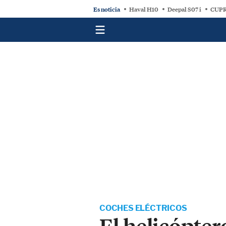
Es noticia
Haval H10
Deepal S07 i
CUPR
COCHES ELÉCTRICOS
El helicópter