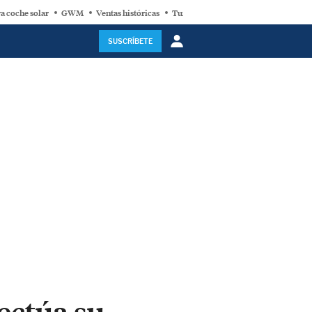
a coche solar
GWM
Ventas históricas
Turbina eólica
SUSCRÍBETE
fectúa su