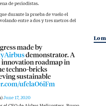
ena de periodistas.
que durante la prueba de vuelo el
 volando entre a dos y tres metros del
Lo m
ogress made by
tyAirbus
demonstrator. A
r innovation roadmap in
he techno-bricks
eving sustainable
ter.com/ufelaO6iFm
n)
June 17, 2020
or el CEO de Airbus Helicopters, Bruno