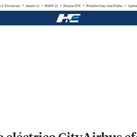
A Tavascan
smart #2
BMW i3
Denza Z9S
Prueba Can-Am Pulse
Apter
o eléctrico CityAirbus e