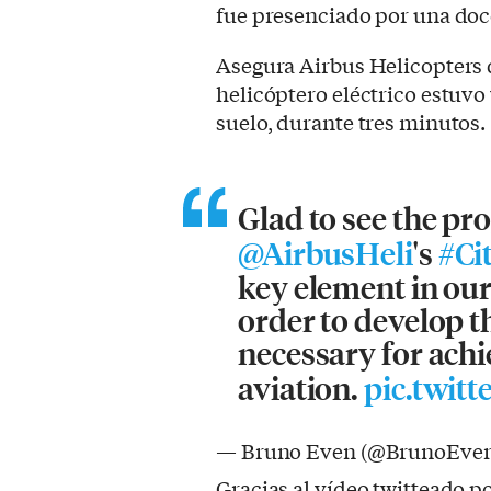
fue presenciado por una doc
Asegura Airbus Helicopters 
helicóptero eléctrico estuvo
suelo, durante tres minutos.
Glad to see the pr
@AirbusHeli
's
#Ci
key element in ou
order to develop t
necessary for achi
aviation.
pic.twit
— Bruno Even (@BrunoEve
Gracias al vídeo twitteado p