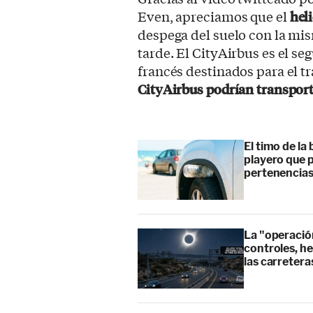
Even, apreciamos que el
heli
despega del suelo con la mi
tarde. El CityAirbus es el s
francés destinados para el tr
CityAirbus podrían transport
El timo de la 
playero que p
pertenencia
La "operación
controles, he
las carretera