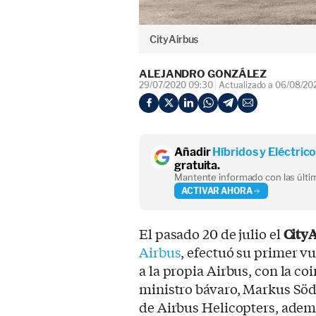
CityAirbus
ALEJANDRO GONZÁLEZ
29/07/2020 09:30
Actualizado a 06/08/20
Añadir
Híbridos y Eléctric
gratuita.
Mantente informado con las últim
ACTIVAR AHORA
El pasado 20 de julio el
CityA
Airbus
, efectuó su primer v
a la propia Airbus, con la co
ministro bávaro, Markus Söde
de Airbus Helicopters, ademá