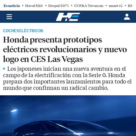
Es noticia
Haval H10
Deepal S07 i
CUPRA Tavascan
smart #2
BMW
COCHES ELÉCTRICOS
Honda presenta prototipos
eléctricos revolucionarios y nuevo
logo en CES Las Vegas
Los japoneses inician una nueva aventura en el
campo de la electrificación con la Serie 0. Honda
prepara dos importantes lanzamientos para todo el
mundo que confirman un radical cambio.