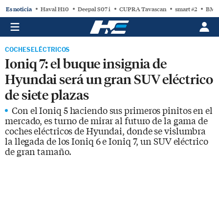
Es noticia
Haval H10
Deepal S07 i
CUPRA Tavascan
smart #2
BMW
COCHES ELÉCTRICOS
Ioniq 7: el buque insignia de
Hyundai será un gran SUV eléctrico
de siete plazas
Con el Ioniq 5 haciendo sus primeros pinitos en el
mercado, es turno de mirar al futuro de la gama de
coches eléctricos de Hyundai, donde se vislumbra
la llegada de los Ioniq 6 e Ioniq 7, un SUV eléctrico
de gran tamaño.