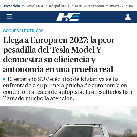
Es noticia
Haval H10
Deepal S07 i
CUPRA Tavascan
smart #2
BMW
COCHES ELÉCTRICOS
Llega a Europa en 2027: la peor
pesadilla del Tesla Model Y
demuestra su eficiencia y
autonomía en una prueba real
El esperado SUV eléctrico de Rivian ya se ha
enfrentado a su primera prueba de autonomía en
condiciones reales de autopista. Los resultados han
llamado mucho la atención.