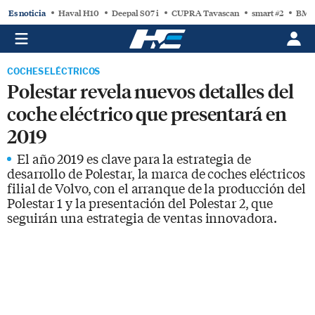
Es noticia
Haval H10
Deepal S07 i
CUPRA Tavascan
smart #2
BMW
COCHES ELÉCTRICOS
Polestar revela nuevos detalles del
coche eléctrico que presentará en
2019
El año 2019 es clave para la estrategia de
desarrollo de Polestar, la marca de coches eléctricos
filial de Volvo, con el arranque de la producción del
Polestar 1 y la presentación del Polestar 2, que
seguirán una estrategia de ventas innovadora.