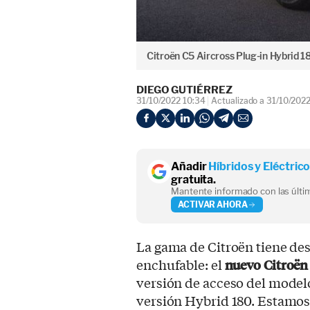
Citroën C5 Aircross Plug-in Hybrid 1
DIEGO GUTIÉRREZ
31/10/2022 10:34
Actualizado a 31/10/202
Añadir
Híbridos y Eléctric
gratuita.
Mantente informado con las últim
ACTIVAR AHORA
La gama de Citroën tiene de
enchufable: el
nuevo Citroën
versión de acceso del model
versión Hybrid 180. Estamos