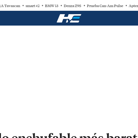
A Tavascan
smart #2
BMW i3
Denza Z9S
Prueba Can-Am Pulse
Apter
do enchufable más barat