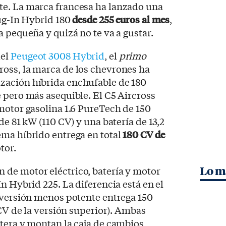
e. La marca francesa ha lanzado una
lug-In Hybrid 180
desde 255 euros al mes
,
a pequeña y quizá no te va a gustar.
del
Peugeot 3008 Hybrid
, el
primo
ross, la marca de los chevrones ha
zación híbrida enchufable de 180
 pero más asequible. El C5 Aircross
motor gasolina 1.6 PureTech de 150
de 81 kW (110 CV) y una batería de 13,2
ema híbrido entrega en total
180 CV de
tor.
de motor eléctrico, batería y motor
Lo m
n Hybrid 225. La diferencia está en el
 versión menos potente entrega 150
 CV de la versión superior). Ambas
tera y montan la caja de cambios