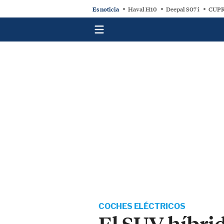
Es noticia
Haval H10
Deepal S07 i
CUPR
COCHES ELÉCTRICOS
El SUV híbri