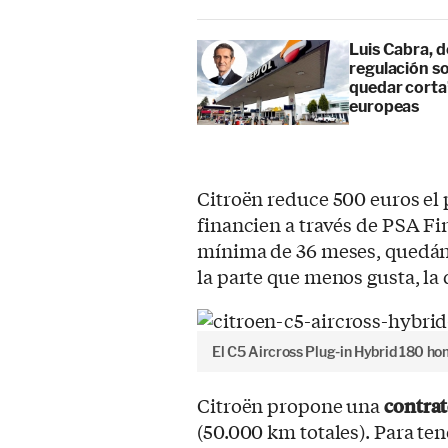
Luis Cabra, d
regulación so
quedar corta”
europeas
Citroën reduce 500 euros el p
financien a través de PSA F
mínima de 36 meses, quedánd
la parte que menos gusta, la d
El C5 Aircross Plug-in Hybrid 180 h
Citroën propone una
contrat
(50.000 km totales). Para ten