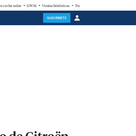
a coche solar
GWM
Ventas históricas
Turbina eólica
SUSCRÍBETE
o de Citroën