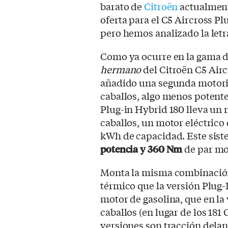
barato de
Citroën
actualment
oferta para el C5 Aircross P
pero hemos analizado la letr
Como ya ocurre en la gama 
hermano
del Citroën C5 Airc
añadido una segunda motori
caballos, algo menos potente
Plug-in Hybrid 180 lleva un 
caballos, un motor eléctrico 
kWh de capacidad. Este sist
potencia y 360 Nm
de par mo
Monta la misma combinación 
térmico que la versión Plug-I
motor de gasolina, que en la
caballos (en lugar de los 181
versiones son tracción delan