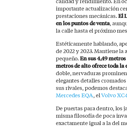
calidad y rendimiento. En oc
importante actualización ce
prestaciones mecánicas.
E
l
L
en los puntos de venta
, aunq
la calle hasta el próximo me
Estéticamente hablando, apen
de 2022 y 2023. Mantiene la 
pequeño.
En sus 4,49 metros 
metros de alto ofrece toda la
doble, nervaduras prominen
elegantes detalles cromados
sus rivales, podemos desta
Mercedes EQA
, el
Volvo XC
De puertas para dentro, los
misma filosofía de poca inva
exactamente igual a la del m