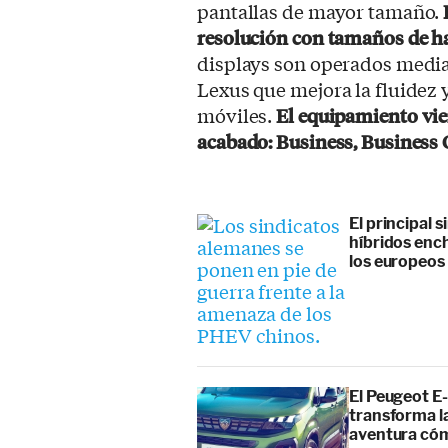
pantallas de mayor tamaño.
resolución con tamaños de ha
displays son operados media
Lexus que mejora la fluidez 
móviles.
El equipamiento vie
acabado: Business, Business 
El principal 
híbridos enc
los europeos
El Peugeot E-
transforma l
aventura cóm