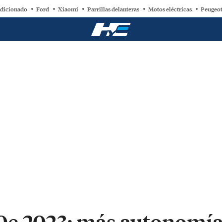
ndicionado
Ford
Xiaomi
Parrillas delanteras
Motos eléctricas
Peugeot
e 2023: más autonomía