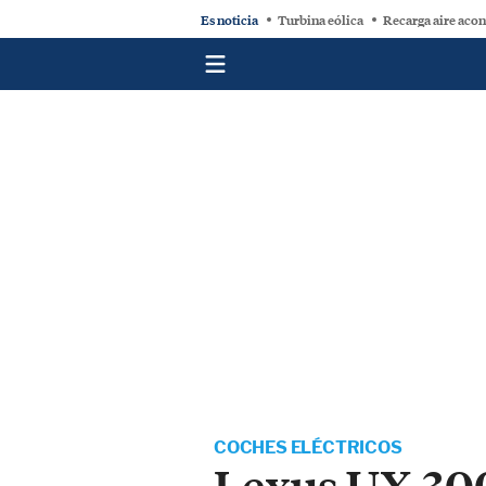
Es noticia
Turbina eólica
Recarga aire aco
COCHES ELÉCTRICOS
Lexus UX 300