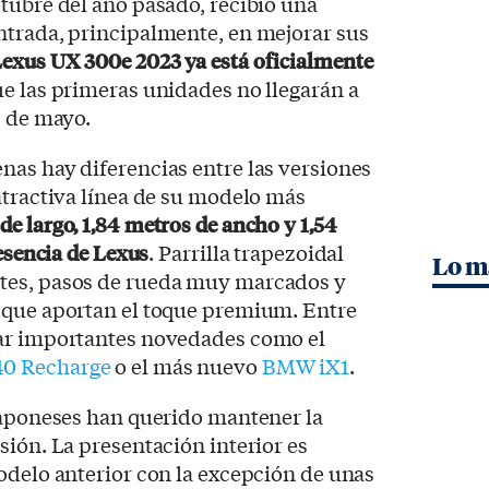
tubre del año pasado, recibió una
ntrada, principalmente, en mejorar sus
exus UX 300e 2023 ya está oficialmente
ue las primeras unidades no llegarán a
s de mayo.
as hay diferencias entre las versiones
atractiva línea de su modelo más
de largo, 1,84 metros de ancho y 1,54
 esencia de Lexus
. Parrilla trapezoidal
Lo m
tes, pasos de rueda muy marcados y
 que aportan el toque premium. Entre
car importantes novedades como el
40 Recharge
o el más nuevo
BMW iX1
.
 japoneses han querido mantener la
sión. La presentación interior es
odelo anterior con la excepción de unas