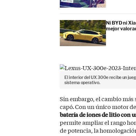
Ni BYD ni Xia
mejor valora
El interior del UX 300e recibe un ju
sistema operativo.
Sin embargo, el cambio más 
capó. Con un único motor de
batería de iones de litio con
permite ampliar el rango h
de potencia, la homologació