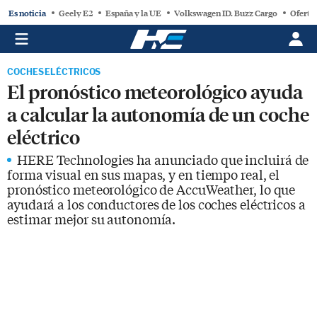
Es noticia
Geely E2
España y la UE
Volkswagen ID. Buzz Cargo
Oferta
COCHES ELÉCTRICOS
El pronóstico meteorológico ayuda
a calcular la autonomía de un coche
eléctrico
HERE Technologies ha anunciado que incluirá de
forma visual en sus mapas, y en tiempo real, el
pronóstico meteorológico de AccuWeather, lo que
ayudará a los conductores de los coches eléctricos a
estimar mejor su autonomía.