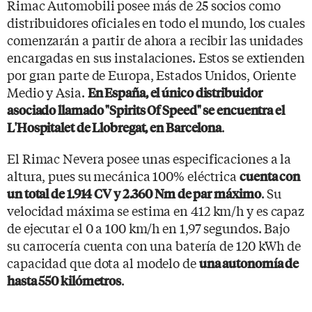
Rimac Automobili posee más de 25 socios como
distribuidores oficiales en todo el mundo, los cuales
comenzarán a partir de ahora a recibir las unidades
encargadas en sus instalaciones. Estos se extienden
por gran parte de Europa, Estados Unidos, Oriente
Medio y Asia.
En España, el único distribuidor
asociado llamado "Spirits Of Speed" se encuentra el
.
L'Hospitalet de Llobregat, en Barcelona
El Rimac Nevera posee unas especificaciones a la
altura, pues su mecánica 100% eléctrica
cuenta con
. Su
un total de 1.914 CV y 2.360 Nm de par máximo
velocidad máxima se estima en 412 km/h y es capaz
de ejecutar el 0 a 100 km/h en 1,97 segundos. Bajo
su carrocería cuenta con una batería de 120 kWh de
capacidad que dota al modelo de
una autonomía de
.
hasta 550 kilómetros