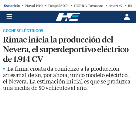
Es noticia
Haval H10
Deepal S07 i
CUPRA Tavascan
smart #2
BMW
COCHES ELÉCTRICOS
Rimac inicia la producción del
Nevera, el superdeportivo eléctrico
de 1.914 CV
La firma croata da comienzo a la producción
artesanal de su, por ahora, único modelo eléctrico,
el Nevera. La estimación inicial es que se produzca
una media de 50 vehículos al año.