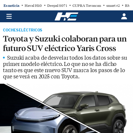
Es noticia
Haval H10
Deepal S07 i
CUPRA Tavascan
smart #2
BMW
COCHES ELÉCTRICOS
Toyota y Suzuki colaboran para un
futuro SUV eléctrico Yaris Cross
Suzuki acaba de desvelar todos los datos sobre su
primer modelo eléctrico. Lo que no se ha dicho
tanto es que este nuevo SUV marca los pasos de lo
que se verá en 2025 con Toyota.